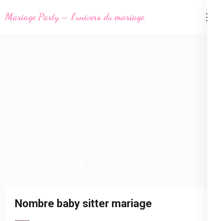
Aller
Mariage Party – l'univers du mariage
au
contenu
(Pressez
Entrée)
2 juin 2022
Idées
baby
,
enfance
,
heure
,
prix
,
sitter
Nombre baby sitter mariage