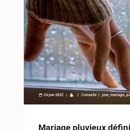
24 juin 2022
Conseils
joie
,
mariage
,
pe
Mariage pluvieux défin