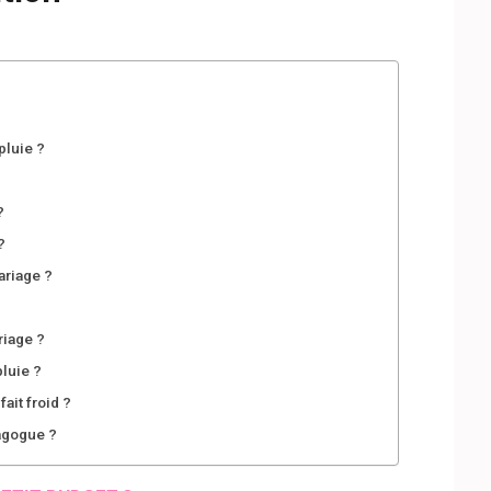
?
pluie ?
?
?
ariage ?
iage ?
luie ?
ait froid ?
agogue ?