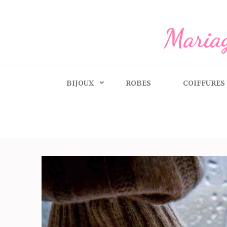
Aller
au
Mariag
contenu
(Pressez
Entrée)
BIJOUX
ROBES
COIFFURES