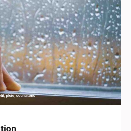
tit
,
pluie
,
souhaitons
ition