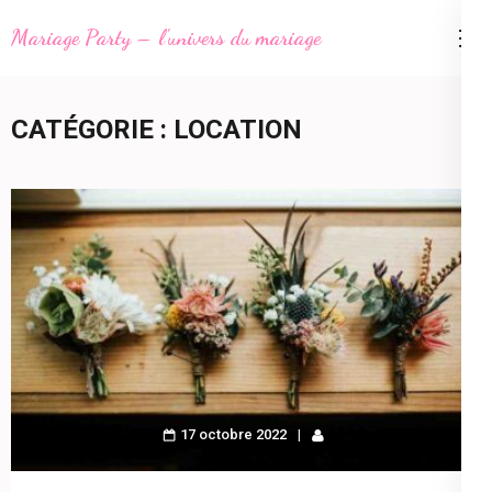
Aller
Mariage Party – l'univers du mariage
au
contenu
(Pressez
CATÉGORIE :
LOCATION
Entrée)
17 octobre 2022