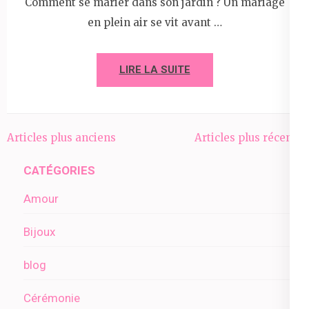
Comment se marier dans son jardin ? Un mariage
en plein air se vit avant …
LIRE LA SUITE
Navigation
Articles plus anciens
Articles plus récents
des
CATÉGORIES
articles
Amour
Bijoux
blog
Cérémonie