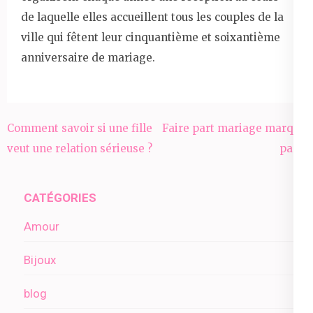
de laquelle elles accueillent tous les couples de la
ville qui fêtent leur cinquantième et soixantième
anniversaire de mariage.
Navigation
Comment savoir si une fille
Faire part mariage marque
de
veut une relation sérieuse ?
page
l’article
CATÉGORIES
Amour
Bijoux
blog