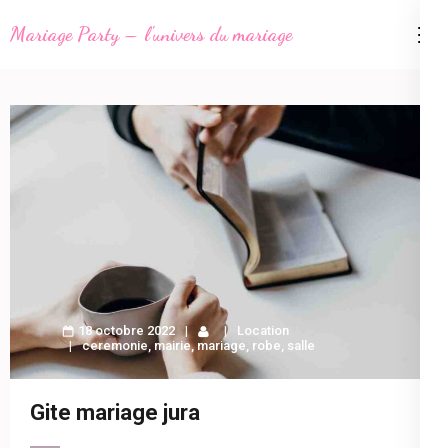
Aller
Mariage Party – l'univers du mariage
au
contenu
(Pressez
Entrée)
18 octobre 2022
Location
ceremonie
,
mairie
,
mariage
,
robe
,
salle
Gite mariage jura