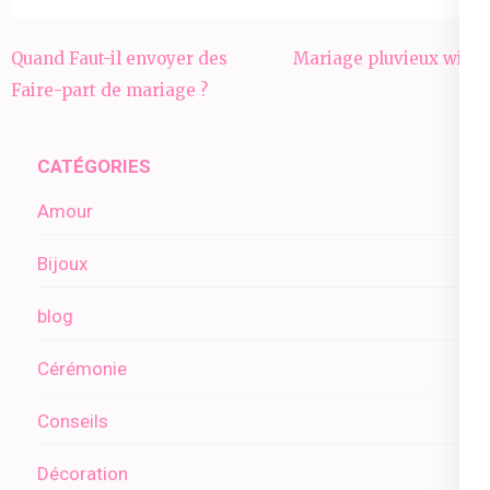
Navigation
Quand Faut-il envoyer des
Mariage pluvieux wiki
de
Faire-part de mariage ?
l’article
CATÉGORIES
Amour
Bijoux
blog
Cérémonie
Conseils
Décoration