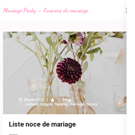
Aller
Mariage Party – l'univers du mariage
au
contenu
(Pressez
Entrée)
28 juin 2022
blog
cadeau
,
couple
,
flanelle
,
mariage
,
noces
Liste noce de mariage