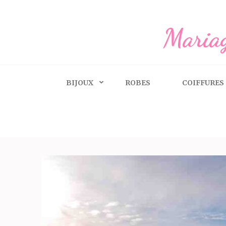
Aller
au
Mariag
contenu
(Pressez
Entrée)
BIJOUX
ROBES
COIFFURES