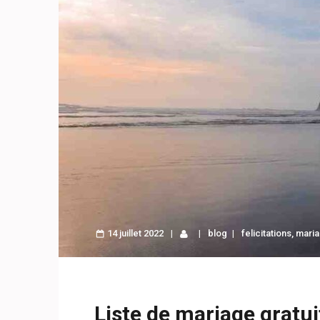
14 juillet 2022
blog
felicitations
,
mari
Liste de mariage gratui