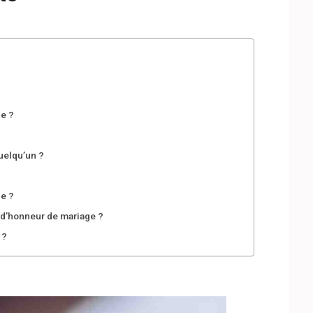
e ?
uelqu’un ?
e ?
 d’honneur de mariage ?
 ?