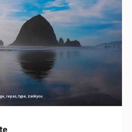
age
,
repas
,
type
,
zankyou
te