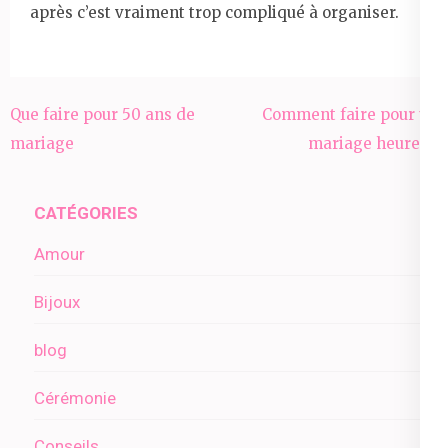
après c’est vraiment trop compliqué à organiser.
Navigation
Que faire pour 50 ans de
Comment faire pour un
de
mariage
mariage heureux
l’article
CATÉGORIES
Amour
Bijoux
blog
Cérémonie
Conseils