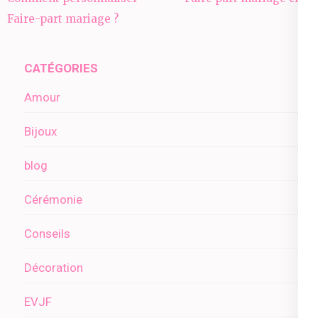
de
Faire-part mariage ?
l’article
CATÉGORIES
Amour
Bijoux
blog
Cérémonie
Conseils
Décoration
EVJF