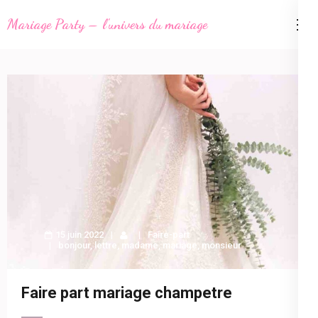
Aller
Mariage Party – l'univers du mariage
au
contenu
(Pressez
Entrée)
15 juin 2022
Faire-part
bonjour
,
lettre
,
madame
,
mariage
,
monsieur
Faire part mariage champetre