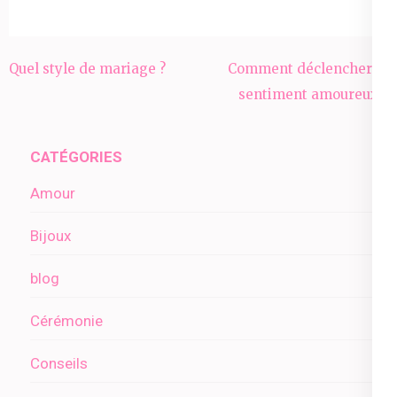
Navigation
Quel style de mariage ?
Comment déclencher le
de
sentiment amoureux ?
l’article
CATÉGORIES
Amour
Bijoux
blog
Cérémonie
Conseils