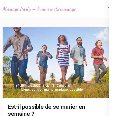
Aller
Mariage Party – l'univers du mariage
au
contenu
(Pressez
Entrée)
25 mars 2022
Conseils
biens
,
contrat
,
mairie
,
mariage
,
possible
Est-il possible de se marier en
semaine ?