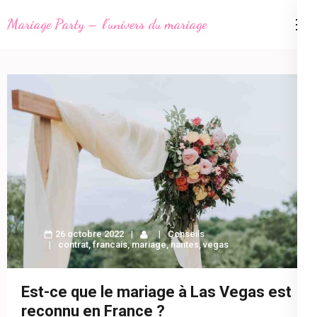
Aller
Mariage Party – l'univers du mariage
au
contenu
(Pressez
Entrée)
26 octobre 2022
Conseils
contrat
,
francais
,
mariage
,
nantes
,
vegas
Est-ce que le mariage à Las Vegas est
reconnu en France ?