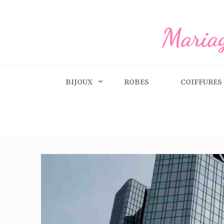
Aller
au
Mariag
contenu
(Pressez
Entrée)
BIJOUX
ROBES
COIFFURES