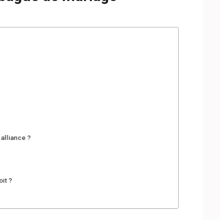
alliance ?
oit ?