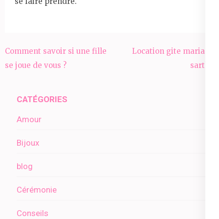
se faire prendre.
Navigation
Comment savoir si une fille
Location gite mariage
de
se joue de vous ?
sarthe
l’article
CATÉGORIES
Amour
Bijoux
blog
Cérémonie
Conseils