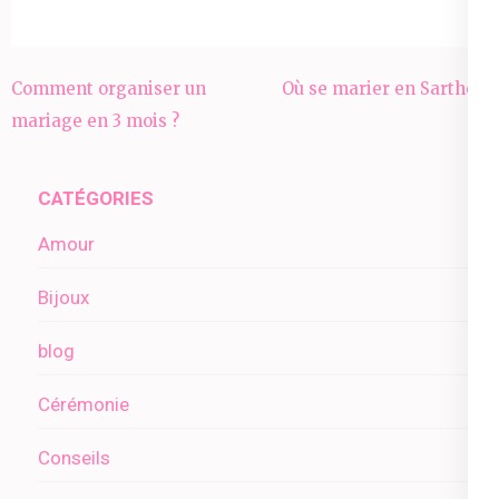
Navigation
Comment organiser un
Où se marier en Sarthe ?
de
mariage en 3 mois ?
l’article
CATÉGORIES
Amour
Bijoux
blog
Cérémonie
Conseils