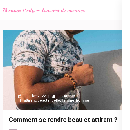
Aller
Mariage Party – l'univers du mariage
au
contenu
(Pressez
Entrée)
11 juillet 2022
Amour
attirant
,
beaute
,
belle
,
femme
,
homme
Comment se rendre beau et attirant ?