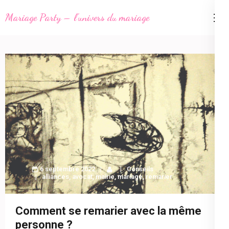
Aller
Mariage Party – l'univers du mariage
au
contenu
(Pressez
Entrée)
6 septembre 2022
Conseils
alliances
,
avocat
,
mairie
,
mariage
,
remarier
Comment se remarier avec la même
personne ?