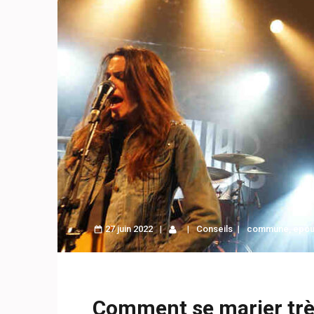
27 juin 2022
Conseils
commune
,
epo
Comment se marier trè