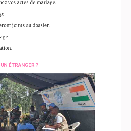
imez vos actes de mariage.
ge.
ront joints au dossier.
iage.
ation.
 UN ÉTRANGER ?