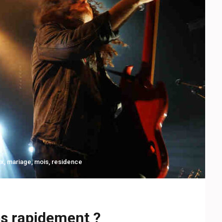
ux
,
mariage
,
mois
,
residence
s rapidement ?