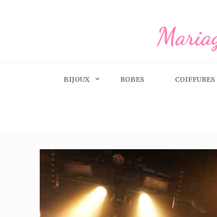
Aller
au
Mariag
contenu
(Pressez
Entrée)
BIJOUX
ROBES
COIFFURES