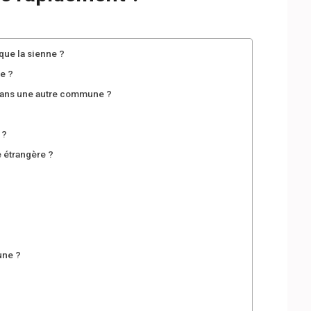
ue la sienne ?
e ?
 dans une autre commune ?
 ?
 étrangère ?
?
une ?