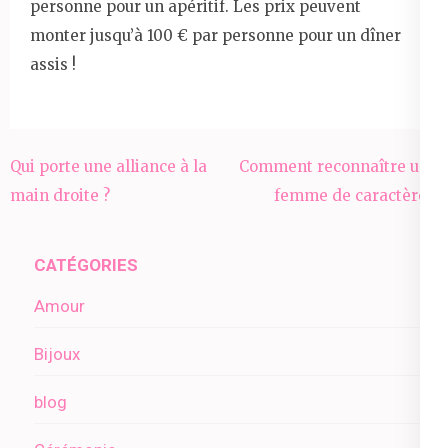
personne pour un apéritif. Les prix peuvent
monter jusqu’à 100 € par personne pour un dîner
assis !
Navigation
Qui porte une alliance à la
Comment reconnaître une
de
main droite ?
femme de caractère ?
l’article
CATÉGORIES
Amour
Bijoux
blog