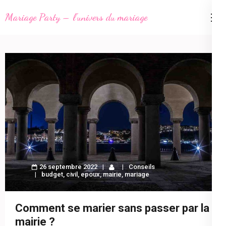
Aller
Mariage Party – l'univers du mariage
au
contenu
(Pressez
Entrée)
26 septembre 2022
Conseils
budget
,
civil
,
epoux
,
mairie
,
mariage
Comment se marier sans passer par la
mairie ?