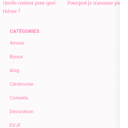
Navigation
Quelle couleur pour quel
Pourquoi je n’assume pas ?
de
thème ?
l’article
CATÉGORIES
Amour
Bijoux
blog
Cérémonie
Conseils
Décoration
EVJF