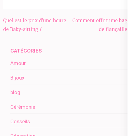
Navigation
Quel est le prix d’une heure
Comment offrir une bague
de
de Baby-sitting ?
de fiançailles ?
l’article
CATÉGORIES
Amour
Bijoux
blog
Cérémonie
Conseils
Décoration