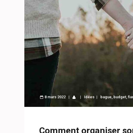
8 mars 2022
Idées
bague
,
budget
,
fia
Comment organiser son