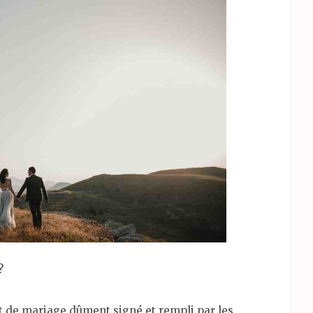
?
 de mariage dûment signé et rempli par les