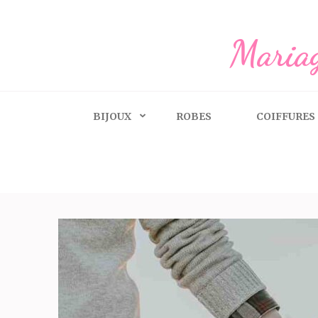
Aller
au
Mariag
contenu
(Pressez
Entrée)
BIJOUX
ROBES
COIFFURES