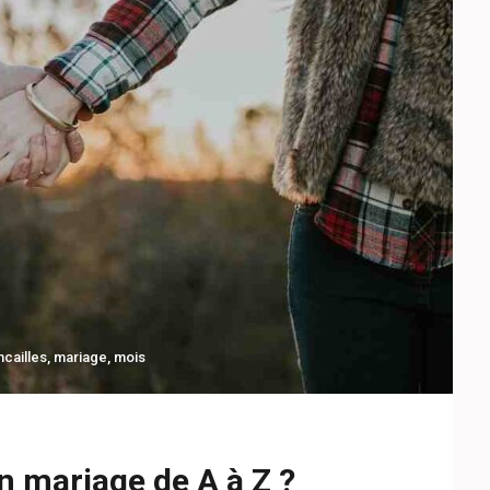
ncailles
,
mariage
,
mois
 mariage de A à Z ?