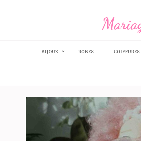
Aller
au
Mariag
contenu
(Pressez
Entrée)
BIJOUX
ROBES
COIFFURES