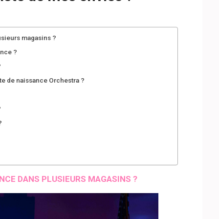
usieurs magasins ?
ance ?
?
ste de naissance Orchestra ?
?
?
ANCE DANS PLUSIEURS MAGASINS ?