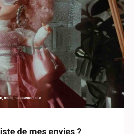
n
,
mois
,
naissance
,
site
ste de mes envies ?