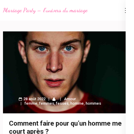
Aller
Mariage Party – l'univers du mariage
au
contenu
(Pressez
Entrée)
28 août 2022
Amour
femme
,
femmes
,
fesses
,
homme
,
hommes
Comment faire pour qu’un homme me
court après ?