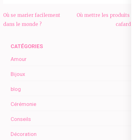
Navigation
Où se marier facilement
Où mettre les produits de
de
dans le monde ?
cafards ?
l’article
CATÉGORIES
Amour
Bijoux
blog
Cérémonie
Conseils
Décoration