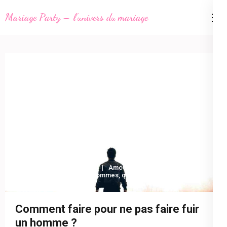
Aller
Mariage Party – l'univers du mariage
au
contenu
(Pressez
Entrée)
26 août 2022
Amour
femme
,
homme
,
hommes
,
quelqu
,
temps
Comment faire pour ne pas faire fuir
un homme ?