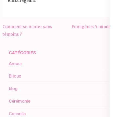
encourageant.
Navigation
Comment se marier sans
Fumigènes 5 minutes
de
témoins ?
l’article
CATÉGORIES
Amour
Bijoux
blog
Cérémonie
Conseils