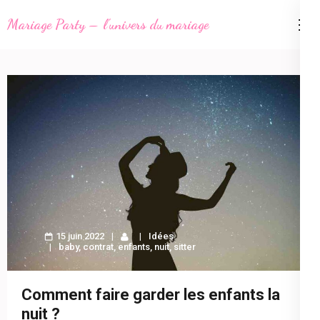
Aller
Mariage Party – l'univers du mariage
au
contenu
(Pressez
Entrée)
15 juin 2022
Idées
baby
,
contrat
,
enfants
,
nuit
,
sitter
Comment faire garder les enfants la
nuit ?