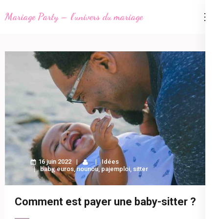
Aller
Mariage Party – l'univers du mariage
au
contenu
(Pressez
Entrée)
16 juin 2022
Idées
baby
,
euros
,
nounou
,
pajemploi
,
sitter
Comment est payer une baby-sitter ?