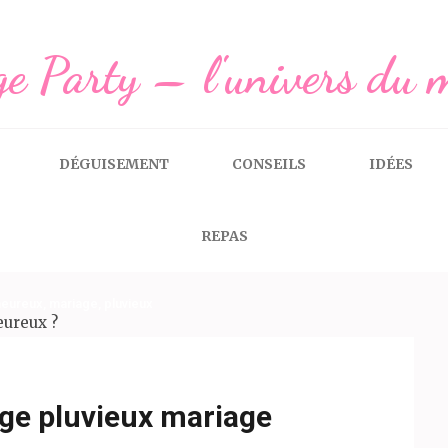
e Party – l'univers du 
DÉGUISEMENT
CONSEILS
IDÉES
REPAS
heureux
,
mariage
,
pluvieux
ge pluvieux mariage