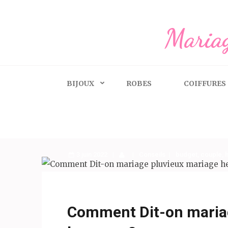
Aller
au
Mariag
contenu
(Pressez
Entrée)
BIJOUX
ROBES
COIFFURES
3 juin 2022
Conseils
budget
,
couple
,
Comment Dit-on maria