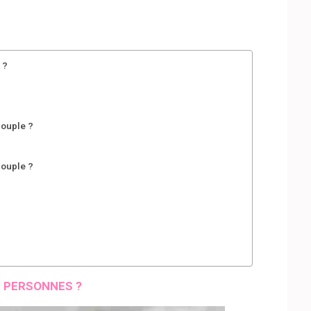
 ?
couple ?
couple ?
0 PERSONNES ?