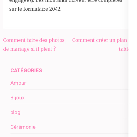
engagées). Les montants doivent être complétés
sur le formulaire 2042.
Navigation
Comment faire des photos
Comment créer un plan de
de
de mariage si il pleut ?
table ?
l’article
CATÉGORIES
Amour
Bijoux
blog
Cérémonie