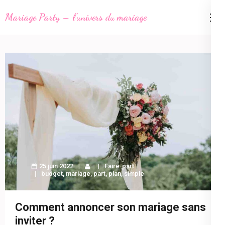
Aller
Mariage Party – l'univers du mariage
au
contenu
(Pressez
Entrée)
25 juin 2022
Faire-part
budget
,
mariage
,
part
,
plan
,
simple
Comment annoncer son mariage sans
inviter ?