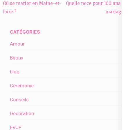
Navigation
Où se marier en Maine-et-
Quelle noce pour 100 ans de
de
loire ?
mariage ?
l’article
CATÉGORIES
Amour
Bijoux
blog
Cérémonie
Conseils
Décoration
EVJF