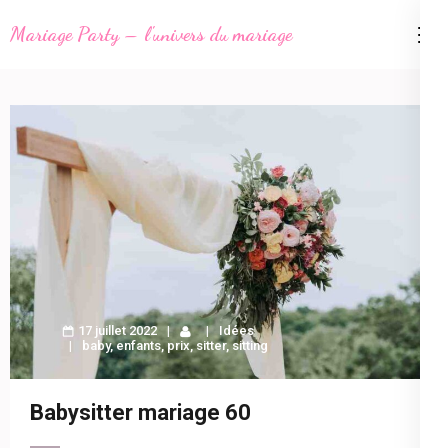
Aller
Mariage Party – l'univers du mariage
au
contenu
(Pressez
Entrée)
17 juillet 2022
Idées
baby
,
enfants
,
prix
,
sitter
,
sitting
Babysitter mariage 60