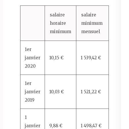
salaire
salaire
horaire
minimum
minimum
mensuel
1er
janvier
10,15 €
1 539,42 €
2020
1er
janvier
10,03 €
1 521,22 €
2019
1
janvier
9,88 €
1 498,47 €