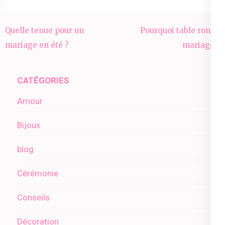
Navigation
Quelle tenue pour un
Pourquoi table ronde
de
mariage en été ?
mariage ?
l’article
CATÉGORIES
Amour
Bijoux
blog
Cérémonie
Conseils
Décoration