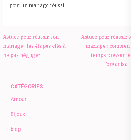
pour un mariage réussi
.
Navigation
Astuce pour réussir son
Astuce pour réussir son
de
mariage : les étapes clés à
mariage : combien de
l’article
ne pas négliger
temps prévoir pour
l’organisation
CATÉGORIES
Amour
Bijoux
blog