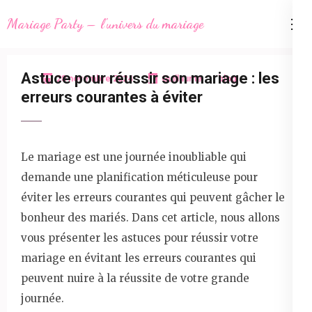
Aller
Mariage Party – l'univers du mariage
au
contenu
(Pressez
Astuce pour réussir son mariage : les
28 novembre 2024
Guillaume
blog
Entrée)
erreurs courantes à éviter
Le mariage est une journée inoubliable qui
demande une planification méticuleuse pour
éviter les erreurs courantes qui peuvent gâcher le
bonheur des mariés. Dans cet article, nous allons
vous présenter les astuces pour réussir votre
mariage en évitant les erreurs courantes qui
peuvent nuire à la réussite de votre grande
journée.