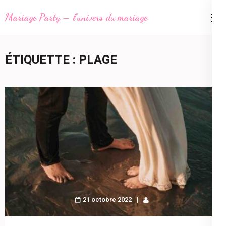
Aller
Mariage Party – l'univers du mariage
au
contenu
(Pressez
ÉTIQUETTE :
PLAGE
Entrée)
21 octobre 2022