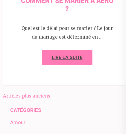
COMMENT SE MARIER À AERO
?
Quel est le délai pour se marier ? Le jour
du mariage est déterminé en …
LIRE LA SUITE
Navigation
Articles plus anciens
des
CATÉGORIES
articles
Amour