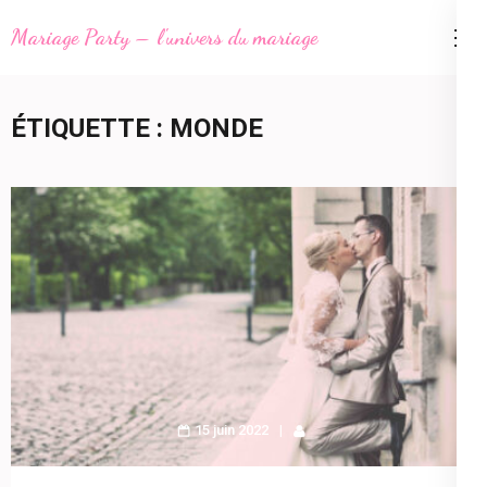
Aller
Mariage Party – l'univers du mariage
au
contenu
(Pressez
ÉTIQUETTE :
MONDE
Entrée)
15 juin 2022