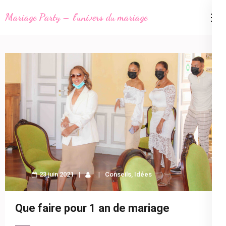
Aller
Mariage Party – l'univers du mariage
au
contenu
(Pressez
Entrée)
23 juin 2021
Conseils
,
Idées
Que faire pour 1 an de mariage